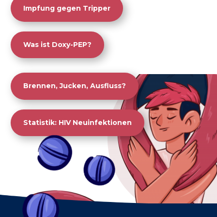
Impfung gegen Tripper
Was ist Doxy-PEP?
Brennen, Jucken, Ausfluss?
Statistik: HIV Neuinfektionen