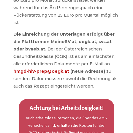
60 Euro pro Monat zurückerstattet werden,
während für das Ärzt*innengespräch eine
Rückerstattung von 25 Euro pro Quartal möglich
ist.
Die Einreichung der Unterlagen erfolgt über
die Plattformen MeineSV.at, oegk.at, svs.at
oder bvaeb.at.
Bei der Österreichischen
Gesundheitskasse (ÖGK) ist es am einfachsten,
alle erforderlichen Dokumente per E-Mail an
hmgd-hiv-prep@oegk.at
(neue Adresse)
zu
senden. Dafür müssen sowohl die Rechnung als
auch das Rezept eingereicht werden.
Achtung bei Arbeitslosigkeit!
Auch arbeitslose Personen, die über das AMS
versichert sind, erhalten die Kosten für die
PrEP rückerstattet. Befindet man sich zum